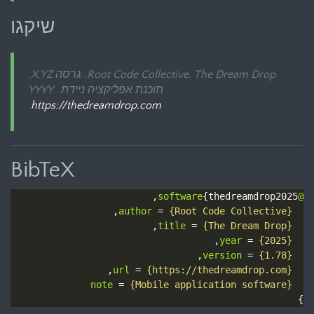
שיקגו
The Dream Drop
Root Code Collective.
. גרסה X.YZ.
תוכנת אפליקציה ניידת. YYYY.
.
https://thedreamdrop.com
BibTeX
{thedreamdrop2025,

@software
,

author
 = 
{Root Code Collective}
,

title
 = 
{The Dream Drop}
,

year
 = 
{2025}
,

version
 = 
{1.78}
,

url
 = 
{https://thedreamdrop.com}
note
 = 
{Mobile application software}
}
