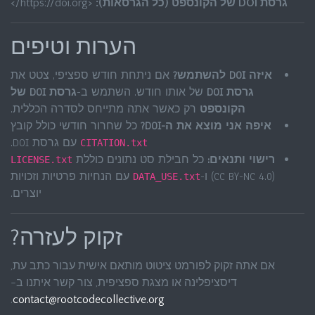
גרסת DOI של הקונספט (כל הגרסאות):
<https://doi.org/
>
הערות וטיפים
איזה DOI להשתמש?
אם ניתחת חודש ספציפי, צטט את
גרסת DOI
של אותו חודש. השתמש ב-
גרסת DOI של
הקונספט
רק כאשר אתה מתייחס לסדרה הכללית.
איפה אני מוצא את ה-DOI?
כל שחרור חודשי כולל קובץ
עם גרסת DOI.
CITATION.txt
רישוי ותנאים:
כל חבילת סט נתונים כוללת
LICENSE.txt
(CC BY-NC 4.0) ו-
עם הנחיות פרטיות וזכויות
DATA_USE.txt
יוצרים.
זקוק לעזרה?
אם אתה זקוק לפורמט ציטוט מותאם אישית עבור כתב עת,
דיסציפלינה או מצגת ספציפית, צור קשר איתנו ב-
.
contact@rootcodecollective.org