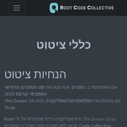
כללי ציטוט
הנחיות ציטוט
אם השתמשת ב-
נתונים
, אנא צטט את
סט הנתונים החודשי
הספציפי (גרסת DOI)
.
אם ציטטת את
הפלטפורמה/אפליקציה
, צטט את
The Dream
.
Drop
The Dream Drop
היא אפליקציה ניידת שפותחה על ידי
Root
Code Collective
, ארגון ללא מטרת רווח בארה"ב המוקדש