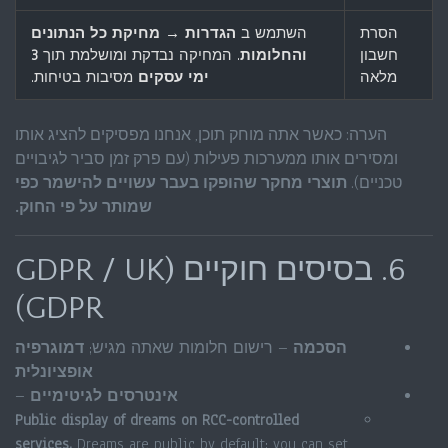
הסרת
השתמש ב
הגדרות → מחיקת כל הנתונים
חשבון
והחלומות
. המחיקה נבדקת ומושלמת תוך
3
מלאה
ימי עסקים
מסיבות בטיחות.
הערה: כאשר אתה מוחק תוכן, אנחנו מפסיקים להציג אותו
ומסירים אותו ממערכות פעילות (עם פרק זמן סביר לגיבויים
טכניים).
תוצרי מחקר שהופקו בעבר עשויים להישמר כפי
שמותר על פי החוק.
6. בסיסים חוקיים (GDPR / UK
GDPR)
הסכמה
– רישום חלומות שאתה מגיש;
דמוגרפיה
אופציונלית
אינטרסים לגיטימיים
–
Public display of dreams on RCC-controlled
services.
Dreams are public by default; you can set