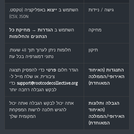
גישה / ניידות
השתמש ב
ייצוא
באפליקציה (טקסט,
CSV, JSON)
מחיקה
השתמש ב
הגדרות → מחיקת כל
הנתונים והחלומות
תיקון
חלומות ניתן לערוך תוך 48 שעות;
נתוני דמוגרפיה בכל עת
התנגדות (האיחוד
הגדר חלום
פרטי
כדי להפסיק תצוגה
האירופי/הממלכה
ציבורית, או שלח מייל ל-
המאוחדת)
support@rootcodecollective.org
כדי
לבקש הגבלה רחבה יותר
הגבלה ותלונות
אתה יכול לבקש הגבלה ואתה יכול
(האיחוד
להגיש תלונה לרשות המפקחת
האירופי/הממלכה
המקומית שלך
המאוחדת)