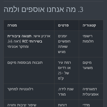
3. מה אנחנו אוספים ולמה
קטגוריה
פרטים
מטרה
רישומי
יומנים
ארכיון אישי,
תצוגה ציבורית
חלומות
חופשיים
בשירותי RCC
(ראה §4),
שאתה
ומחקר אנונימי
מגיש
מיקום
רמת עיר
תובנות מבוססות מיקום
משוער
או רדיוס
של ~25
ק"מ
דמוגרפיה
שנת לידה,
רלוונטיות למחקר
אופציונלית
מגדר
מדדי
דוחות
שיפור יציבות וחוויה