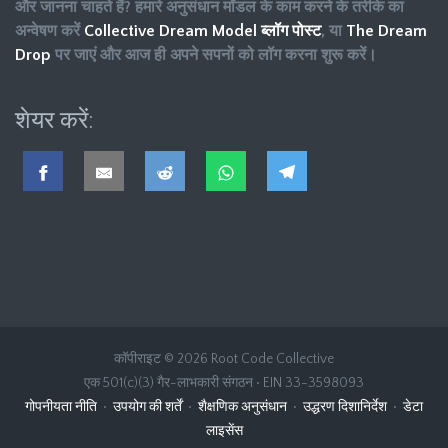
और जानना चाहते हैं? हमारे अनुसंधान मॉडल के काम करने के तरीके का
अन्वेषण करें
Collective Dream Model ब्लॉग पोस्ट
, या
The Dream
Drop
पर जाएं और आज ही अपने सपनों को लॉग करना शुरू करें।
शेयर करें:
कॉपीराइट © 2026 Root Code Collective
एक 501(c)(3) गैर-लाभकारी संगठन • EIN 33-3598093
गोपनीयता नीति
•
उपयोग की शर्तें
•
शैक्षणिक अनुसंधान
•
उद्धरण दिशानिर्देश
•
डेटा
लाइसेंस