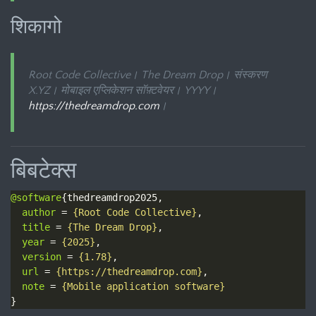
शिकागो
Root Code Collective।
The Dream Drop
। संस्करण
X.YZ। मोबाइल एप्लिकेशन सॉफ़्टवेयर। YYYY।
https://thedreamdrop.com
।
बिबटेक्स
@software
author
 = 
{Root Code Collective}
title
 = 
{The Dream Drop}
year
 = 
{2025}
version
 = 
{1.78}
url
 = 
{https://thedreamdrop.com}
note
 = 
{Mobile application software}