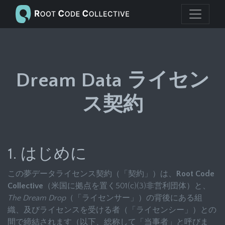
Dream Data ライセン
ス契約
1. はじめに
この夢データライセンス契約（「契約」）は、
Root Code
Collective
（米国に拠点を置く501(c)(3)非営利団体）と、
The Dream Drop
（「ライセンサー」）の背後にある組
織、及びライセンスを受ける者（「ライセンシー」）との
間で締結されます（以下、総称して「当事者」と呼びま