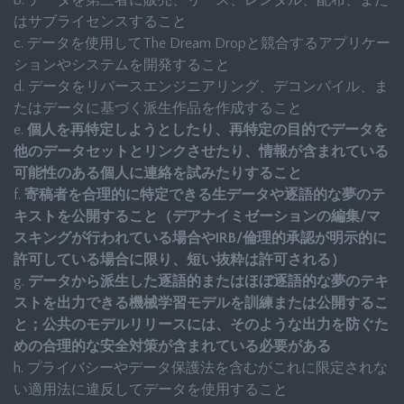
b. データを第三者に販売、リース、レンタル、配布、また
はサブライセンスすること
c. データを使用してThe Dream Dropと競合するアプリケー
ションやシステムを開発すること
d. データをリバースエンジニアリング、デコンパイル、ま
たはデータに基づく派生作品を作成すること
e.
個人を再特定しようとしたり、再特定の目的でデータを
他のデータセットとリンクさせたり、情報が含まれている
可能性のある個人に連絡を試みたりすること
f.
寄稿者を合理的に特定できる生データや逐語的な夢のテ
キストを公開すること（デアナイミゼーションの編集/マ
スキングが行われている場合やIRB/倫理的承認が明示的に
許可している場合に限り、短い抜粋は許可される）
g.
データから派生した逐語的またはほぼ逐語的な夢のテキ
ストを出力できる機械学習モデルを訓練または公開するこ
と；公共のモデルリリースには、そのような出力を防ぐた
めの合理的な安全対策が含まれている必要がある
h. プライバシーやデータ保護法を含むがこれに限定されな
い適用法に違反してデータを使用すること