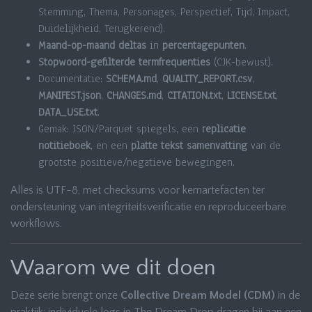
Stemming, Thema, Personages, Perspectief, Tijd, Impact,
Duidelijkheid, Terugkerend).
Maand-op-maand deltas
in
percentagepunten
.
Stopwoord-gefilterde termfrequenties
(CJK-bewust).
Documentatie:
SCHEMA.md
,
QUALITY_REPORT.csv
,
MANIFEST.json
,
CHANGES.md
,
CITATION.txt
,
LICENSE.txt
,
DATA_USE.txt
.
Gemak: JSON/Parquet spiegels, een
replicatie
notitieboek
, en een
platte tekst samenvatting
van de
grootste positieve/negatieve bewegingen.
Alles is UTF-8, met checksums voor kernartefacten ter
ondersteuning van integriteitsverificatie en reproduceerbare
workflows.
Waarom we dit doen
Deze serie brengt onze
Collective Dream Model (CDM)
in de