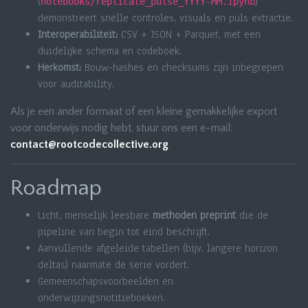
(
)
notebooks/replicate_pulse_YYYY-MM.ipynb
demonstreert snelle controles, visuals en puls extractie.
Interoperabiliteit:
CSV + JSON + Parquet, met een
duidelijke schema en codeboek.
Herkomst:
Bouw-hashes en checksums zijn inbegrepen
voor auditability.
Als je een ander formaat of een kleine gemakkelijke export
voor onderwijs nodig hebt, stuur ons een e-mail:
contact@rootcodecollective.org
.
Roadmap
Licht, menselijk leesbare
methoden preprint
die de
pipeline van begin tot eind beschrijft.
Aanvullende afgeleide tabellen (bijv. langere horizon
deltas) naarmate de serie vordert.
Gemeenschapsvoorbeelden en
onderwijzingsnotitieboeken.