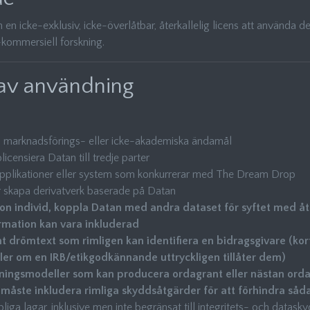
n en icke-exklusiv, icke-överlåtbar, återkallelig licens att använda 
-kommersiell forskning.
 av användning
, marknadsförings- eller icke-akademiska ändamål
blicensiera Datan till tredje parter
 applikationer eller system som konkurrerar med The Dream Drop
er skapa derivatverk baserade på Datan
gon individ, koppla Datan med andra dataset för syftet med åter
ormation kan vara inkluderad
nt drömtext som rimligen kan identifiera en bidragsgivare (kor
er om en IRB/etikgodkännande uttryckligen tillåter dem)
rningsmodeller som kan producera ordagrant eller nästan ord
 måste inkludera rimliga skyddsåtgärder för att förhindra såd
liga lagar, inklusive men inte begränsat till integritets- och datask