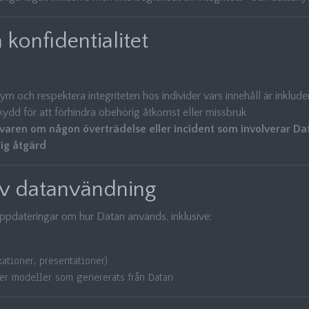
konfidentialitet
nym och respektera integriteten hos individer vars innehåll är inklude
ydd för att förhindra obehörig åtkomst eller missbruk
aren om någon överträdelse eller incident som involverar D
ig åtgärd
av datanvändning
ppdateringar om hur Datan används, inklusive:
kationer, presentationer)
ler modeller som genererats från Datan