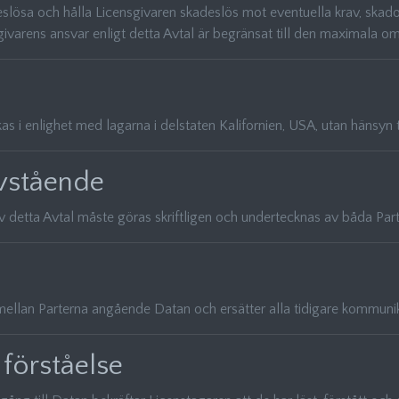
lösa och hålla Licensgivaren skadeslös mot eventuella krav, skador
varens ansvar enligt detta Avtal är begränsat till den maximala omf
as i enlighet med lagarna i delstaten Kalifornien, USA, utan hänsyn ti
avstående
v detta Avtal måste göras skriftligen och undertecknas av båda Part
mellan Parterna angående Datan och ersätter alla tidigare kommunika
 förståelse