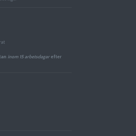
rat
atan
inom 15 arbetsdagar
efter