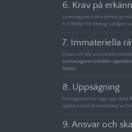
6. Krav på erkän
Licenstagaren måste korrekt ge erk
För riktlinjer för citering, vänligen s
7. Immateriella rä
Datan och alla associerade immateri
Licenstagaren behåller äganderät
Datan.
8. Uppsägning
Licensgivaren kan säga upp detta A
upphöra med all användning av Datan
9. Ansvar och sk