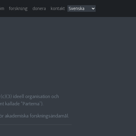
öm
forskning
donera
kontakt
(c)(3) ideell organisation och
t kallade “Parterna”).
för akademiska forskningsändamål.