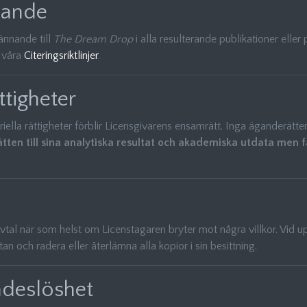
nande
ännande till
The Dream Drop
i alla resulterande publikationer eller 
e våra
Citeringsriktlinjer
.
ttigheter
ella rättigheter förblir Licensgivarens ensamrätt. Inga äganderätter 
ten till sina analytiska resultat och akademiska utdata men f
vtal när som helst om Licenstagaren bryter mot några villkor. Vid
 och radera eller återlämna alla kopior i sin besittning.
adeslöshet