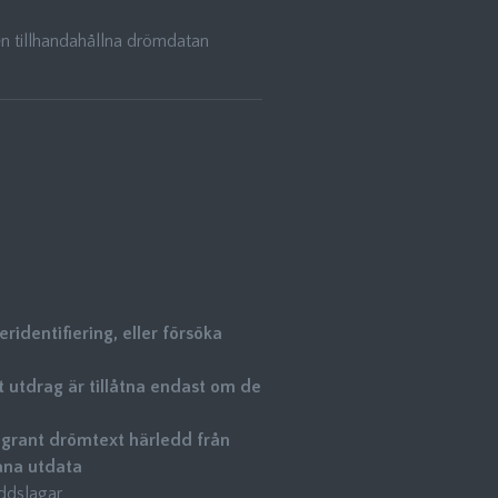
den tillhandahållna drömdatan
identifiering, eller försöka
t utdrag är tillåtna endast om de
agrant drömtext härledd från
ana utdata
yddslagar