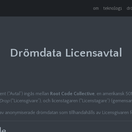
om
teknologi
dr
Drömdata Licensavtal
t (“Avtal”) ingås mellan
Root Code Collective
, en amerikansk 501
Drop
(“Licensgivare”), och licenstagaren (“Licenstagare”) (gemensam
 av anonymiserade drömdatan som tillhandahålls av Licensgivaren 
de