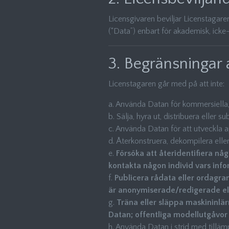
Licensgivaren beviljar Licenstagare
(“Data”) enbart för akademisk, icke
3. Begränsningar
Licenstagaren går med på att inte:
a. Använda Datan för kommersiella
b. Sälja, hyra ut, distribuera eller su
c. Använda Datan för att utveckla
d. Återkonstruera, dekompilera ell
e.
Försöka att återidentifiera nå
kontakta någon individ vars inf
f.
Publicera rådata eller ordagra
är anonymiserade/redigerade ell
g.
Träna eller släppa maskininlä
Datan; offentliga modellutgåvor
h. Använda Datan i strid med tillämp