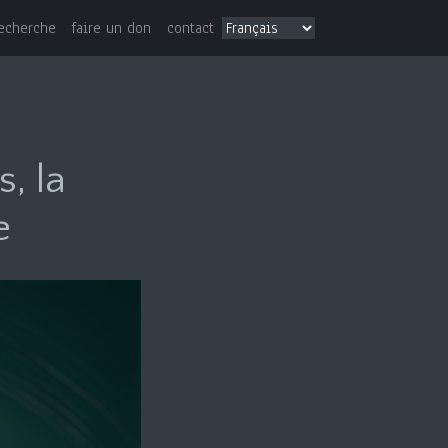
echerche
faire un don
contact
s, la
e