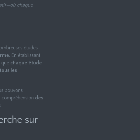
oratif—où chaque
nombreuses études
erme
. En établissant
e que
chaque étude
tous les
ous pouvons
la compréhension
des
s
.
erche sur