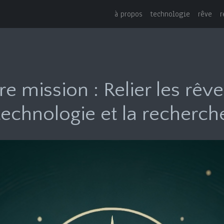
à propos
technologie
rêve
r
e mission : Relier les rêve
technologie et la recherch