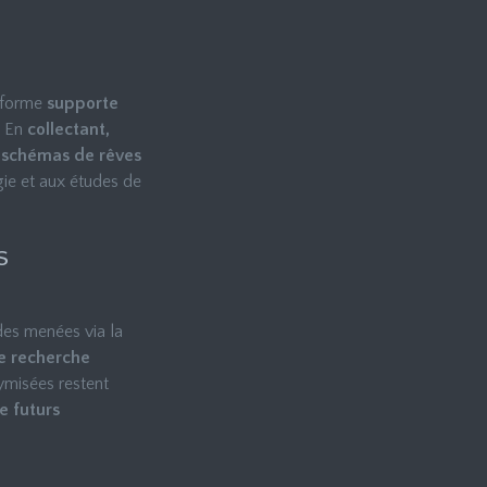
teforme
supporte
. En
collectant,
s
schémas de rêves
gie et aux études de
s
des menées via la
e recherche
ymisées restent
e futurs