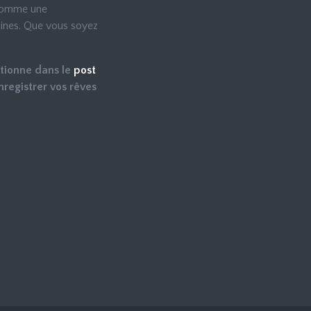
 comme une
aines. Que vous soyez
tionne dans le
post
egistrer vos rêves