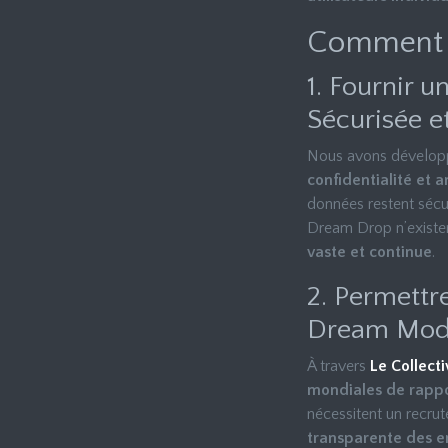
Comment N
1. Fournir 
Sécurisée 
Nous avons dévelo
confidentialité et
données restent sécur
Dream Drop n’existe
vaste et continue
.
2. Permettr
Dream Mod
À travers
Le Collect
mondiales de rappo
nécessitent un recru
transparente des e