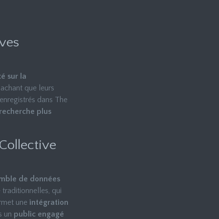
êves
é sur la
 sachant que leurs
 enregistrés dans The
 recherche plus
Collective
mble de données
traditionnelles, qui
ermet une
intégration
s un
public engagé