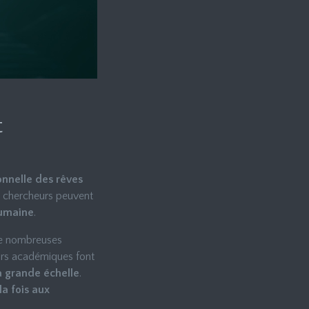
t
onnelle des rêves
es chercheurs peuvent
humaine
.
de nombreuses
eurs académiques font
à grande échelle
.
la fois aux